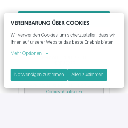
Bewerben
VEREINBARUNG ÜBER COOKIES
Wir verwenden Cookies, um sicherzustellen, dass wir 
oder
Ihnen auf unserer Website das beste Erlebnis bieten.
Mehr Optionen
APPLY WITH INDEED
NICHT
VERFÜGBAR
Cookies aktualisieren
Notwendigen zustimmen
Allen zustimmen
APPLY WITH XING
NICHT VERFÜGBAR
Cookies aktualisieren
Job teilen