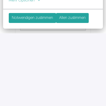
Mehr Optionen
VERFÜGBAR
Cookies aktualisieren
Notwendigen zustimmen
Allen zustimmen
APPLY WITH XING
NICHT VERFÜGBAR
Cookies aktualisieren
Job teilen
SO BEWIRBST DU DICH