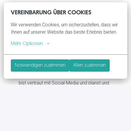
zu finden sind.
VEREINBARUNG ÜBER COOKIES
Performance-Marketing
: Die Erstellung und
Auswertung von Anzeigen mithilfe des
Wir verwenden Cookies, um sicherzustellen, dass wir 
Werbeanzeigemanagers von Meta und GoogleAds
Ihnen auf unserer Website das beste Erlebnis bieten.
gehören für Dich zum Alltag.
Mehr Optionen
Monitoring
: CTR, CPC und CPA sind für Dich keine
Fremdwörter, sondern Grundlage deiner
anstehenden Marketing- Entscheidungen.
Notwendigen zustimmen
Allen zustimmen
Begleitung des Social-Media-Marketings
: Du
bist vertraut mit Social-Media und planst und
gestaltest Beiträge, Reels, Stories und Co. für
unsere Kanäle (Instagram, TikTok, LinkedIn,
YouTube und Co.).