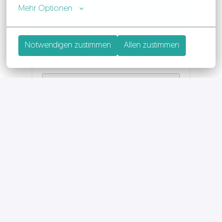
Mehr Optionen
Bewerben
Notwendigen zustimmen
Allen zustimmen
oder
APPLY WITH INDEED
NICHT
VERFÜGBAR
Cookies aktualisieren
APPLY WITH XING
NICHT VERFÜGBAR
Cookies aktualisieren
Job teilen