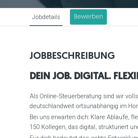
Jobdetails
Bewerben
JOBBESCHREIBUNG
DEIN JOB. DIGITAL. FLEX
Als Online-Steuerberatung sind wir volls
deutschlandweit ortsunabhängig im Ho
Bei uns erwarten dich: Klare Abläufe, f
150 Kollegen, das digital, strukturier
Für dich bedeutet das: echte Entwicklu