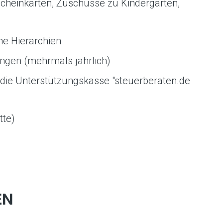
scheinkarten, Zuschüsse zu Kindergarten,
e Hierarchien
ungen (mehrmals jährlich)
 die Unterstützungskasse "steuerberaten.de
tte)
EN