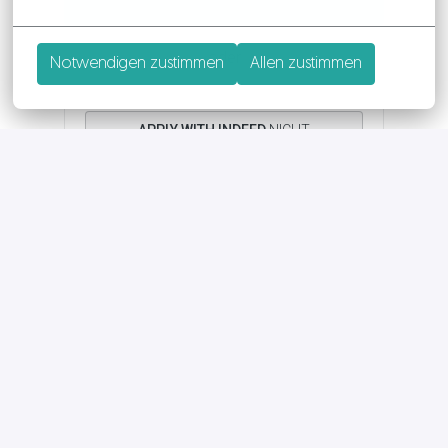
oder
Notwendigen zustimmen
Allen zustimmen
APPLY WITH INDEED
NICHT
VERFÜGBAR
Cookies aktualisieren
APPLY WITH XING
NICHT VERFÜGBAR
Cookies aktualisieren
Job teilen
SO BEWIRBST DU DICH